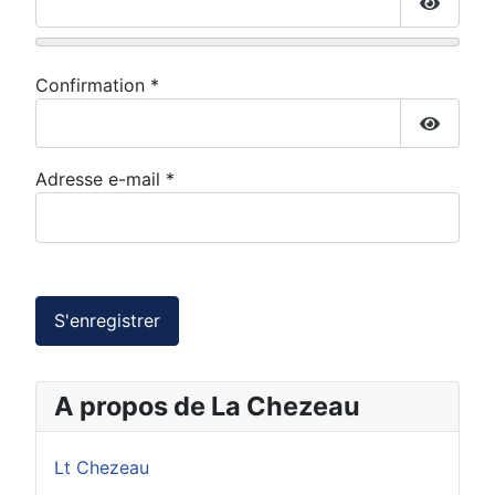
Affiche
Confirmation
*
Affiche
Adresse e-mail
*
Captcha
*
S'enregistrer
A propos de La Chezeau
Lt Chezeau